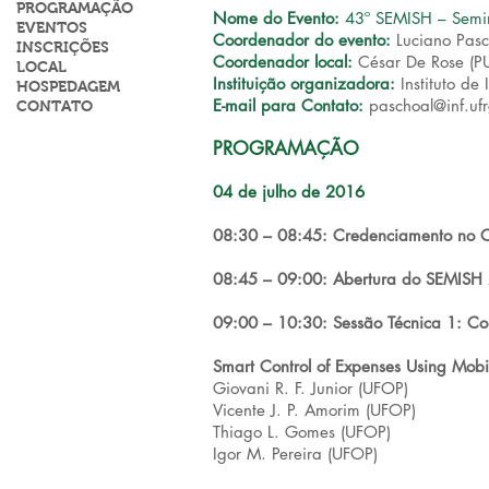
PROGRAMAÇÃO
Nome do Evento:
43º SEMISH – Semin
EVENTOS
Coordenador do evento:
Luciano Pas
INSCRIÇÕES
Coordenador local:
César De Rose (P
LOCAL
Instituição organizadora:
Instituto de
HOSPEDAGEM
E-mail para Contato:
paschoal@inf.ufr
CONTATO
PROGRAMAÇÃO
04 de julho de 2016
08:30 – 08:45: Credenciamento no
08:45 – 09:00: Abertura do SEMISH
09:00 – 10:30: Sessão Técnica 1: C
Smart Control of Expenses Using Mobi
Giovani R. F. Junior (UFOP)
Vicente J. P. Amorim (UFOP)
Thiago L. Gomes (UFOP)
Igor M. Pereira (UFOP)