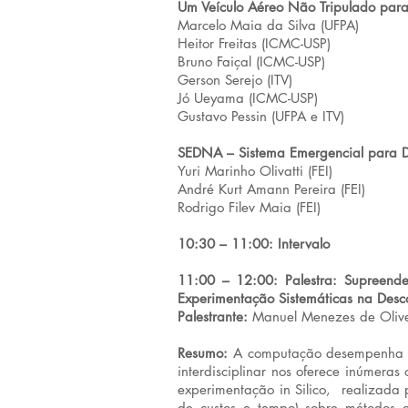
Um Veículo Aéreo Não Tripulado para 
Marcelo Maia da Silva (UFPA)
Heitor Freitas (ICMC-USP)
Bruno Faiçal (ICMC-USP)
Gerson Serejo (ITV)
Jó Ueyama (ICMC-USP)
Gustavo Pessin (UFPA e ITV)
SEDNA – Sistema Emergencial para D
Yuri Marinho Olivatti (FEI)
André Kurt Amann Pereira (FEI)
Rodrigo Filev Maia (FEI)
10:30 – 11:00: Intervalo
11:00 – 12:00: Palestra: Supreende
Experimentação Sistemáticas na Desco
Palestrante:
Manuel Menezes de Olive
Resumo:
A computação desempenha um 
interdisciplinar nos oferece inúmeras
experimentação in Silico, realizada
de custos e tempo) sobre métodos c