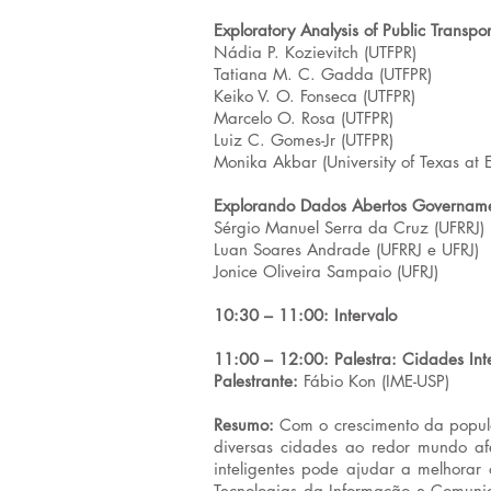
Exploratory Analysis of Public Transpo
Nádia P. Kozievitch (UTFPR)
Tatiana M. C. Gadda (UTFPR)
Keiko V. O. Fonseca (UTFPR)
Marcelo O. Rosa (UTFPR)
Luiz C. Gomes-Jr (UTFPR)
Monika Akbar (University of Texas at E
Explorando Dados Abertos Govername
Sérgio Manuel Serra da Cruz (UFRRJ)
Luan Soares Andrade (UFRRJ e UFRJ)
Jonice Oliveira Sampaio (UFRJ)
10:30 – 11:00: Intervalo
11:00 – 12:00: Palestra: Cidades Inte
Palestrante:
Fábio Kon (IME-USP)
Resumo:
Com o crescimento da popula
diversas cidades ao redor mundo af
inteligentes pode ajudar a melhorar
Tecnologias da Informação e Comunic